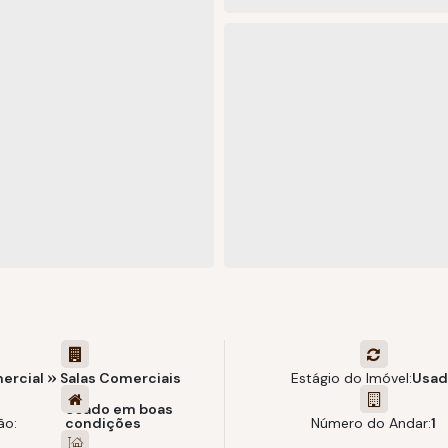
ercial
»
Salas Comerciais
Estágio do Imóvel:
Usad
Usado em boas
ão:
condições
Número do Andar:
1