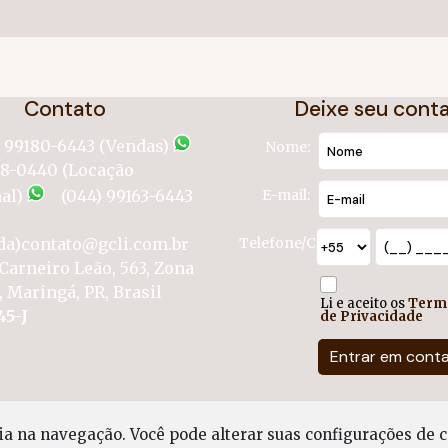
Contato
Deixe seu cont
) 99180-6443 (Vendas)
Nome:
58-0440 (Locação
al)
(044) 99163-6443
E-mail:
da)
contato@gcli.com.br
Telefone/Celular:
Carneiro Leão
,
563
,
Zona
,
Maringá
,
PR
,
Brasil
Li e aceito os
Term
45-J
de Privacidade
cia na navegação.
Você pode alterar suas configurações de c