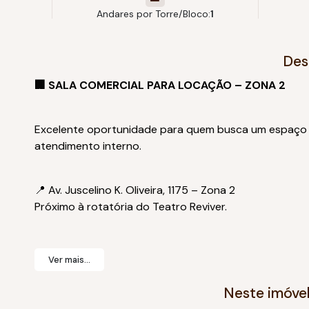
Andares por Torre/Bloco:
1
Des
🏢 SALA COMERCIAL PARA LOCAÇÃO – ZONA 2
Excelente oportunidade para quem busca um espaço fu
atendimento interno.
📍 Av. Juscelino K. Oliveira, 1175 – Zona 2
Próximo à rotatória do Teatro Reviver.
✨ Sobre a sala:
Ver mais...
* Aproximadamente 70m²
* 2 salas amplas, sendo uma com divisória
Neste imóve
* Recepção