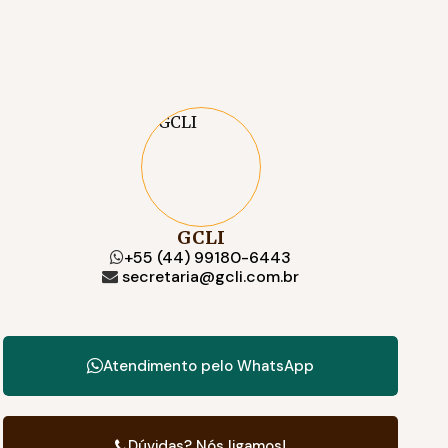
GCLI
+55 (44) 99180-6443
secretaria@gcli.com.br
Atendimento pelo
WhatsApp
Dúvidas? Nós ligamos!