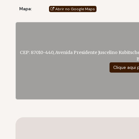
Mapa:
Abrir no Google Maps
CEP: 87010-440
,
Avenida Presidente Juscelino Kubitsche
B
Clique aqui 