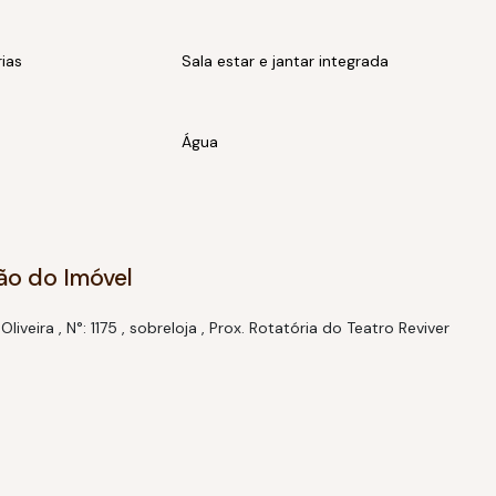
rias
Sala estar e jantar integrada
Água
, marketing, suporte comercial e profissionais que não
ão do Imóvel
Oliveira
,
N°:
1175
,
sobreloja
,
Prox. Rotatória do Teatro Reviver