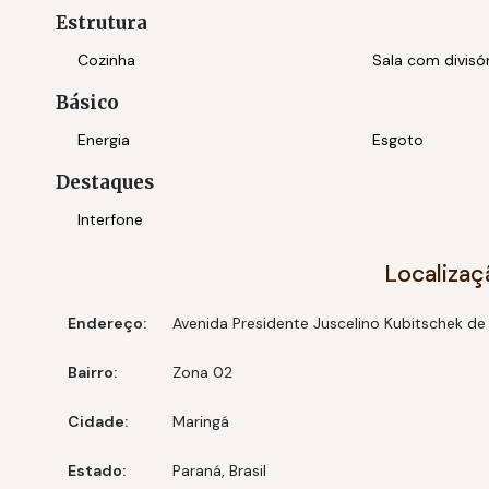
* Pequena cozinha
Estrutura
* Banheiro
Cozinha
Sala com divisó
* Acesso por escada
* Entrada lateral
Básico
* Sem vaga de garagem
Energia
Esgoto
Destaques
💼 Ideal para:
Escritórios administrativos, contabilidade, engenharia
Interfone
possuem grande fluxo de clientes.]
Localizaç
Endereço:
Avenida Presidente Juscelino Kubitschek de 
💰
Valor do aluguel: R$ 2.000,00
✅ Água inclusa
Bairro:
Zona 02
✅ Livre de IPTU
Cidade:
Maringá
Entre em contato e agende uma visita!
Estado:
Paraná, Brasil