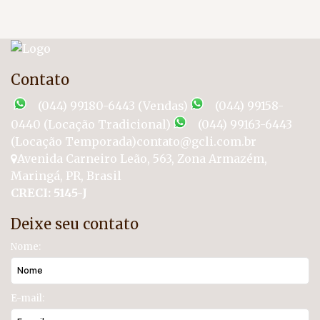
Contato
(044) 99180-6443 (Vendas)
(044) 99158-
0440 (Locação Tradicional)
(044) 99163-6443
(Locação Temporada)
contato@gcli.com.br
Avenida Carneiro Leão
,
563
,
Zona Armazém
,
Maringá
,
PR
,
Brasil
CRECI: 5145-J
Deixe seu contato
Nome:
E-mail: