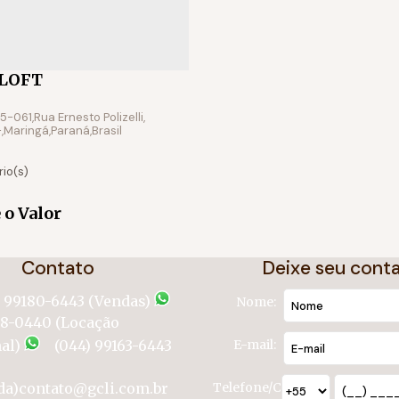
LOFT
05-061
,
Rua Ernesto Polizelli
,
,
Maringá
,
Paraná
,
Brasil
rio(s)
 o Valor
Contato
Deixe seu cont
) 99180-6443 (Vendas)
Nome:
58-0440 (Locação
al)
(044) 99163-6443
E-mail:
da)
contato@gcli.com.br
Telefone/Celular: