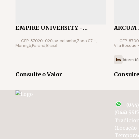
EMPIRE UNIVERSITY -
ARCUM 
MARINGÁ-PR
CEP: 87020-020
,
av. colombo
,
Zona 07
,
CEP: 870
Maringá
,
Paraná
,
Brasil
Vila Bosque
1
dormitó
Consulte o Valor
Consulte
(044
(044) 991
Tradicion
(Locação
Tempora