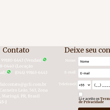
Contato
Deixe seu con
) 99180-6443 (Vendas)
Nome:
58-0440 (Locação
al)
(044) 99163-6443
E-mail:
da)
contato@gcli.com.br
Telefone/Celular:
Carneiro Leão
,
563
,
Zona
,
Maringá
,
PR
,
Brasil
Li e aceito os
Term
45-J
de Privacidade