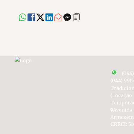
(044
(044) 991
Tradicion
(Locação
Tempora
Avenida 
Armazém
CRECI: 51