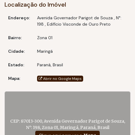
Área total:
196,32 m²
Localização do Imóvel
Por que este imóvel é especial?
Endereço:
Avenida Governador Parigot de Souza
,
N°:
198
,
Edifício Visconde de Ouro Preto
Planta inteligente e muito bem distribuída
Ambientes amplos — difícil de encontrar nos padrões
Bairro:
Zona 01
atuais
Cidade:
Maringá
Localização valorizada, próxima a tudo que você precisa
Ideal para quem deseja morar com conforto ou investir
Estado:
Paraná, Brasil
com segurança
Imóveis com essa metragem e nesse padrão são raros
Mapa:
Abrir no Google Maps
na região — especialmente em um endereço tão
consolidado.
R$750.000.00
CEP: 87013-300
,
Avenida Governador Parigot de Souza
,
N°:
198
,
Zona 01
,
Maringá
,
Paraná
,
Brasil