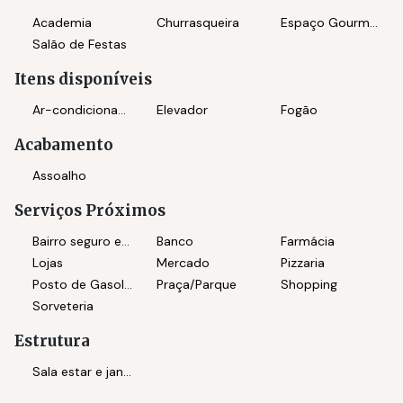
simplesmente relaxar com conforto e sofisticação.
Academia
Churrasqueira
Espaço Gourmet
Salão de Festas
Diferenciais do Imóvel:
Itens disponíveis
3 quartos
, sendo:
1 suíte espaçosa
Ar-condicionado
Elevador
Fogão
2 dormitórios confortáveis
Acabamento
Sala ampla para 2 ambientes com varanda
Assoalho
Cozinha planejada, funcional e elegante
Serviços Próximos
Área de serviço separada
Bairro seguro e tranquilo
Banco
Farmácia
Lojas
Mercado
Pizzaria
Banheiros: social + suíte + lavabo
Posto de Gasolina
Praça/Parque
Shopping
Sorveteria
Despensa (praticidade extra no dia a dia)
Estrutura
1 vaga de garagem
Sala estar e jantar integrada
Área privativa:
141,79 m²