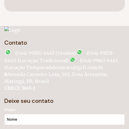
Contato
(044) 99180-6443 (Vendas)
(044) 99158-
0440 (Locação Tradicional)
(044) 99163-6443
(Locação Temporada)
contato@gcli.com.br
Avenida Carneiro Leão
,
563
,
Zona Armazém
,
Maringá
,
PR
,
Brasil
CRECI: 5145-J
Deixe seu contato
Nome: