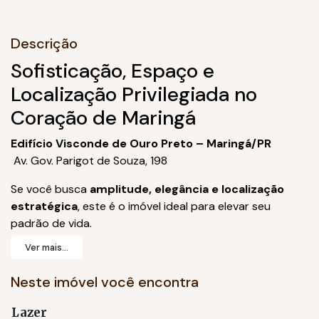
Descrição
Sofisticação, Espaço e
Localização Privilegiada no
Coração de Maringá
Edifício Visconde de Ouro Preto
– Maringá/PR
Av. Gov. Parigot de Souza, 198
Se você busca
amplitude, elegância e localização
estratégica
, este é o imóvel ideal para elevar seu
padrão de vida.
Ver mais...
Logo ao entrar, você se impressiona com a
sala ampla
para dois ambientes
, integrada à varanda e com
Neste imóvel você encontra
excelente iluminação natural
— um espaço perfeito
para receber amigos, viver momentos em família ou
Lazer