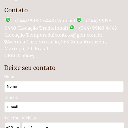
Contato
(044) 99180-6443 (Vendas)
(044) 99158-
0440 (Locação Tradicional)
(044) 99163-6443
(Locação Temporada)
contato@gcli.com.br
Avenida Carneiro Leão
,
563
,
Zona Armazém
,
Maringá
,
PR
,
Brasil
CRECI: 5145-J
Deixe seu contato
Nome:
E-mail:
Telefone/Celular: