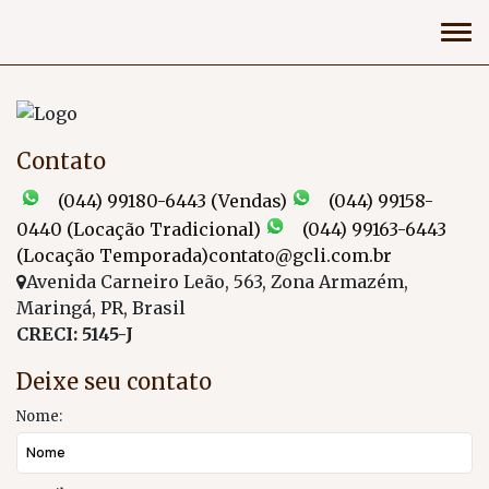
Contato
(044) 99180-6443 (Vendas)
(044) 99158-
0440 (Locação Tradicional)
(044) 99163-6443
(Locação Temporada)
contato@gcli.com.br
Avenida Carneiro Leão
,
563
,
Zona Armazém
,
Maringá
,
PR
,
Brasil
CRECI: 5145-J
Deixe seu contato
Nome: