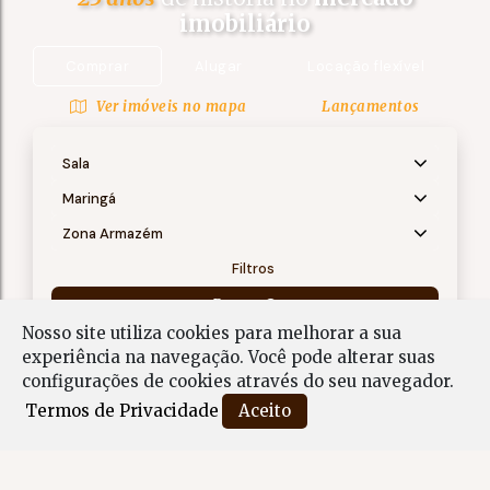
imobiliário
Comprar
Alugar
Locação flexível
Ver imóveis no mapa
Lançamentos
Sala
Maringá
Zona Armazém
Filtros
Buscar
Nosso site utiliza cookies para melhorar a sua
experiência na navegação.
Você pode alterar suas
Sala em Zona Armazém, Maringá - PR
configurações de cookies através do seu navegador.
Termos de Privacidade
Aceito