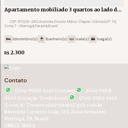
Apartamento mobiliado 3 quartos ao lado da
UEM
CEP: 87020-260
,
Avenida Doutor Mário Clapier Urbinati
,
N°:
70
,
Zona 7
,
Maringá
,
Paraná
,
Brasil
3
dormitório(s)
1
banheiro(s)
1
sala(s)
1
vaga(s)
2.300
R$
Contato
(044) 99180-6443 (Vendas)
(044) 99158-
0440 (Locação Tradicional)
(044) 99163-6443
(Locação Temporada)
contato@gcli.com.br
Avenida Carneiro Leão
,
563
,
Zona Armazém
,
Maringá
,
PR
,
Brasil
CRECI: 5145-J