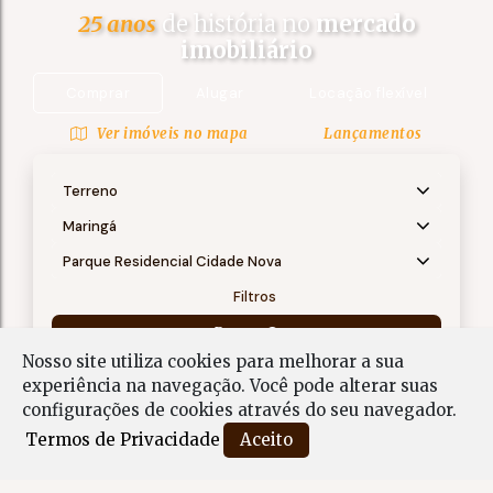
25 anos
de história no
mercado
imobiliário
Comprar
Alugar
Locação flexível
Ver imóveis no mapa
Lançamentos
Terreno
Maringá
Parque Residencial Cidade Nova
Filtros
Buscar
Nosso site utiliza cookies para melhorar a sua
experiência na navegação.
Você pode alterar suas
Terreno em Parque Residencial Cidade Nova,
configurações de cookies através do seu navegador.
Maringá - PR
Termos de Privacidade
Aceito