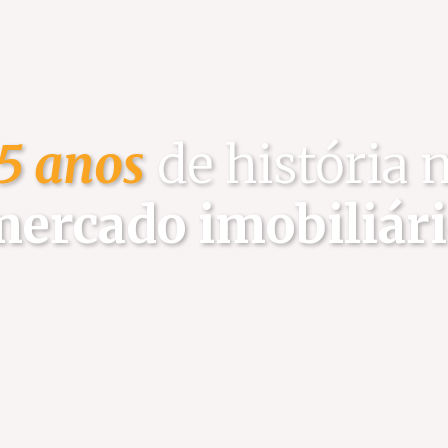
5 anos
de história 
ercado imobiliár