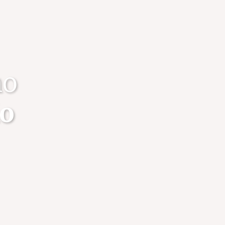
no
io