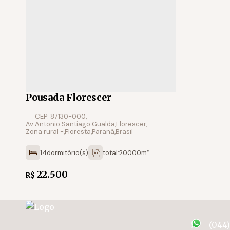
Pousada Florescer
CEP: 87130-000
,
Av Antonio Santiago Gualda
,
Florescer
,
Zona rural
,
Floresta
,
Paraná
,
Brasil
14
dormitório(s)
total:
20000m²
60
vaga(s)
22.500
R$
(044