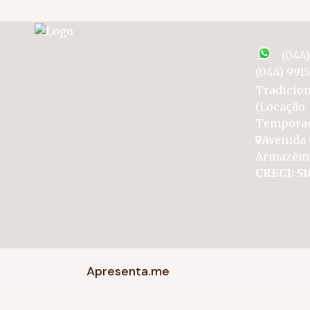
(044
(044) 991
Tradicion
(Locação
Tempora
Avenida 
Armazém
CRECI: 51