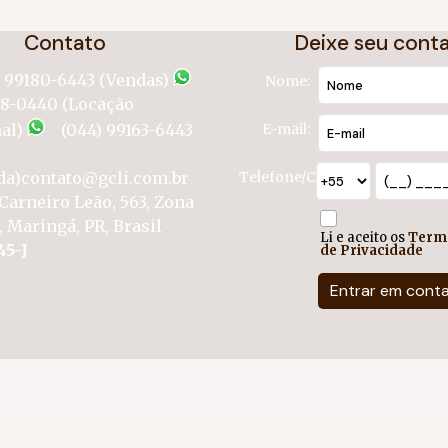
Contato
Deixe seu cont
) 99180-6443 (Vendas)
Nome:
58-0440 (Locação
al)
(044) 99163-6443
E-mail:
da)
contato@gcli.com.br
Telefone/Celular:
Carneiro Leão
,
563
,
Zona
,
Maringá
,
PR
,
Brasil
Li e aceito os
Term
45-J
de Privacidade