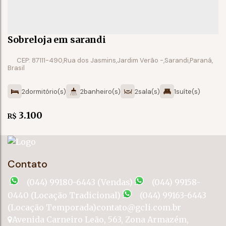
Sobreloja em sarandi
CEP: 87111-490
,
Rua dos Jasmins
,
Jardim Verão
,
Sarandi
,
Paraná
,
Brasil
2
dormitório(s)
2
banheiro(s)
2
sala(s)
1
suíte(s)
3
vaga(s)
3.100
R$
Contato
(044) 99180-6443 (Vendas)
(044) 99158-
0440 (Locação Tradicional)
(044) 99163-6443
(Locação Temporada)
contato@gcli.com.br
Avenida Carneiro Leão
,
563
,
Zona Armazém
,