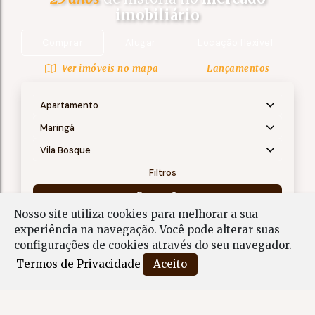
imobiliário
Comprar
Alugar
Locação flexível
Ver imóveis no mapa
Lançamentos
Apartamento
Maringá
Vila Bosque
Filtros
Buscar
Nosso site utiliza cookies para melhorar a sua
experiência na navegação.
Você pode alterar suas
Apartamento em Vila Bosque, Maringá - PR
configurações de cookies através do seu navegador.
Termos de Privacidade
Aceito